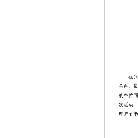
徐
关系、
的各位同
次活动
理调节