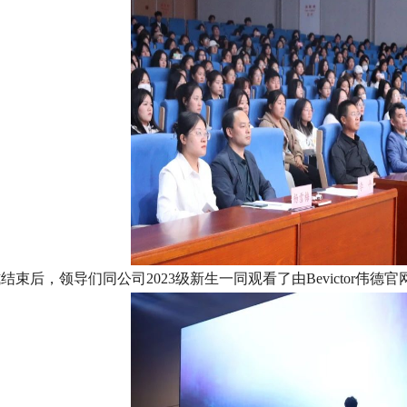
结束后，领导们同公司2023级新生一同观看了由Bevictor