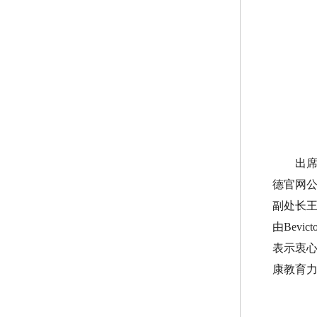
出席
德官网公
副处长王
由Bev
表示衷心
康教育力