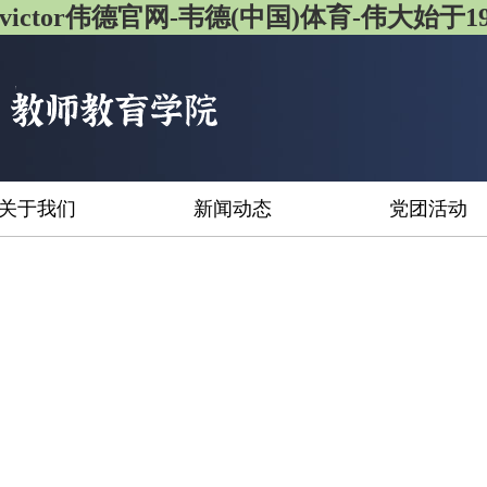
evictor伟德官网-韦德(中国)体育-伟大始于19
关于我们
新闻动态
党团活动