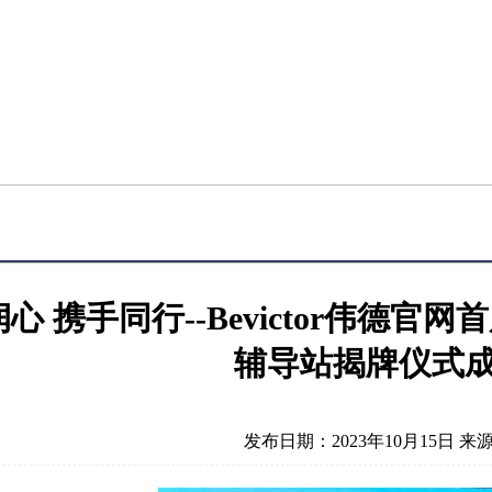
心 携手同行--Bevictor伟德
辅导站揭牌仪式
发布日期：2023年10月15日 来