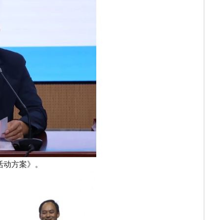
节活动方案》。