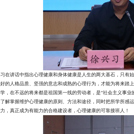
兴习在讲话中指出心理健康和身体健康是人生的两大基石，只有
良好的人格品质、坚强的意志和成熟的心理行为，才能为将来踏
学，在不远的将来都是祖国第一线的劳动者，是“社会主义事业
，了解掌握维护心理健康的原则、方法和途径，同时把所学所感
能力，真正成为有能力的合格建设者，心理健康的可靠接班人！