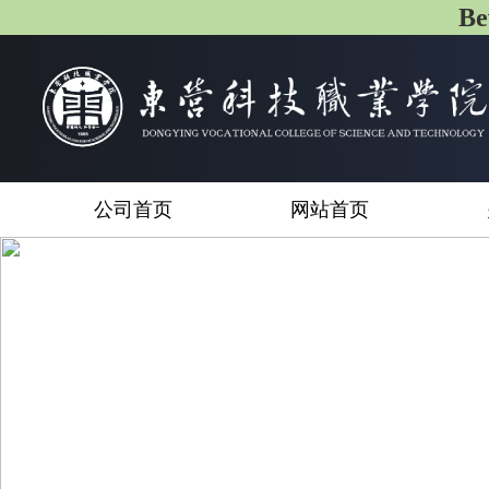
B
公司首页
网站首页