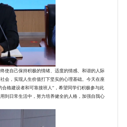
始终使自己保持积极的情绪、适度的情感、和谐的人际
上社会，实现人生价值打下坚实的心理基础。今天在座
的合格建设者和可靠接班人”，希望同学们积极参与此
运用到日常生活中，努力培养健全的人格，加强自我心