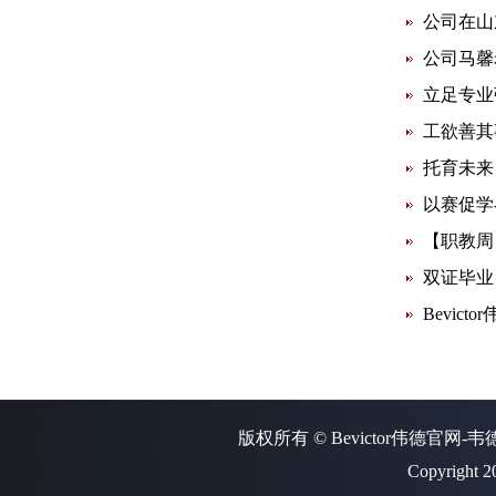
公司在山
公司马馨
立足专业
工欲善其
托育未来
以赛促学
【职教周
双证毕业
Bevic
版权所有 © Bevictor伟德官网-
Copyright 