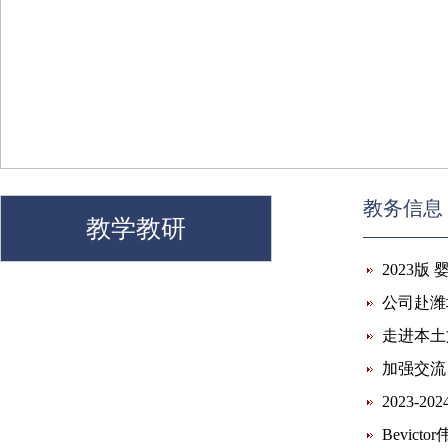
教务信息
教学教研
2023
公司赴潍
走进本土
加强交流
2023-
Bevic