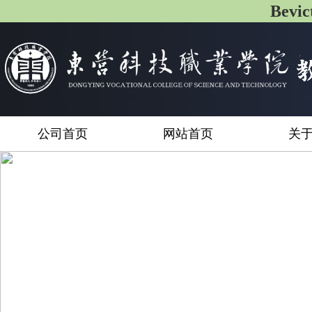
Bev
公司首页
网站首页
关