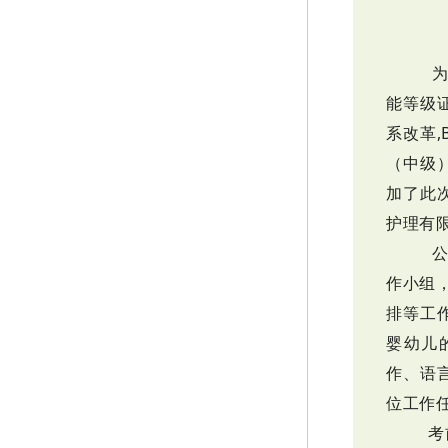
为
能等级
系改革,
（中级
加了此
护理有
公
作小组
排等工
婴幼儿
作、语
位工作
考