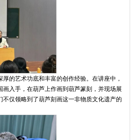
深厚的艺术功底和丰富的创作经验。在讲座中，
国画入手，在葫芦上作画到葫芦篆刻，并现场展
们不仅领略到了葫芦刻画这一非物质文化遗产的