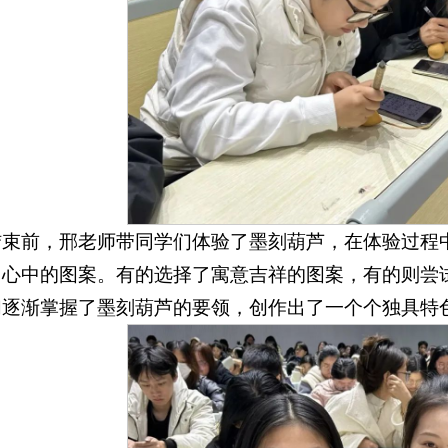
结束前，邢老师带同学们体验了墨刻葫芦，在体验过程
己心中的图案。有的选择了寓意吉祥的图案，有的则尝
们逐渐掌握了墨刻葫芦的要领，创作出了一个个独具特