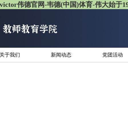
evictor伟德官网-韦德(中国)体育-伟大始于19
关于我们
新闻动态
党团活动