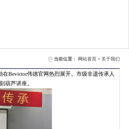
当前位置：
网站首页
>
关于我们
evictor伟德官网热烈展开。市级非遗传承人
墨刻葫芦讲座。