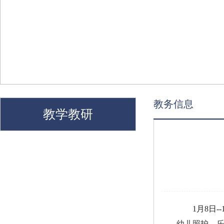
教务信息
教学教研
1月8日-
幼儿照护、乐