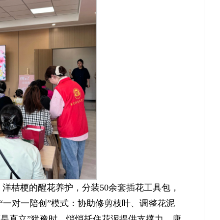
、洋桔梗的醒花养护，分装50余套插花工具包，
“一对一陪创”模式：协助修剪枝叶、调整花泥
是直立”犹豫时，悄悄托住花泥提供支撑力。康