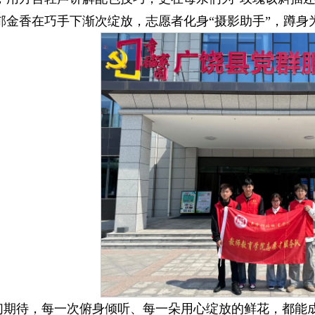
郁金香在巧手下渐次绽放，志愿者化身“摄影助手”，蹲身
们期待，每一次俯身倾听、每一朵用心绽放的鲜花，都能成为青