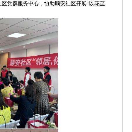
顺安社区党群服务中心，协助顺安社区开展“以花至