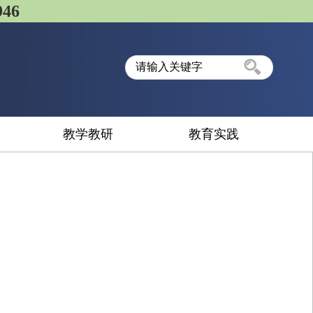
46
教学教研
教育实践