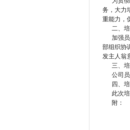
为贯
务，大力
重能力，
二、
加强
部组织协
发主人翁
三、
公司
四、
此次
附：