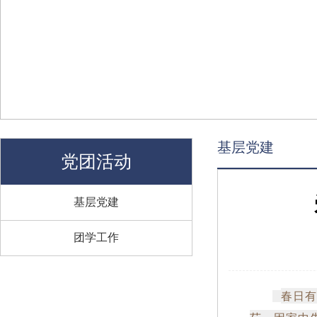
基层党建
党团活动
基层党建
团学工作
春日有