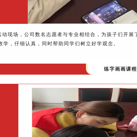
活动现场，公司数名志愿者与专业相结合，为孩子们开展
教学，仔细认真，同时帮助同学们树立好学观念。
练字画画课程