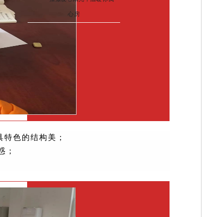
心房
具特色的结构美；
惑；