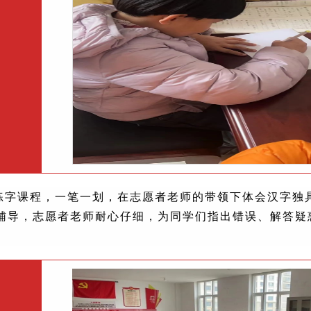
练字课程，一笔一划，在志愿者老师的带领下体会汉字独
辅导，志愿者老师耐心仔细，为同学们指出错误、解答疑