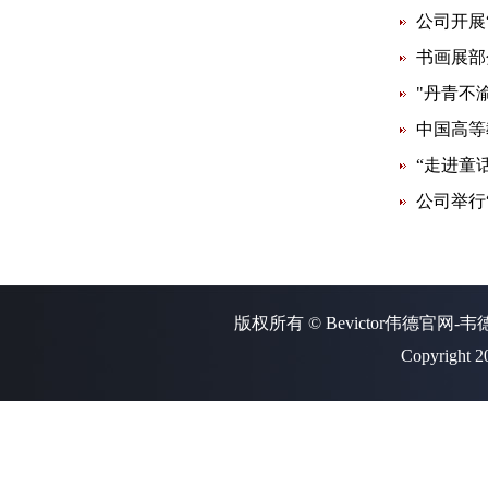
公司开展
书画展部
"丹青不
中国高等
“走进童
公司举行
版权所有 © Bevictor伟德官网-
Copyright 