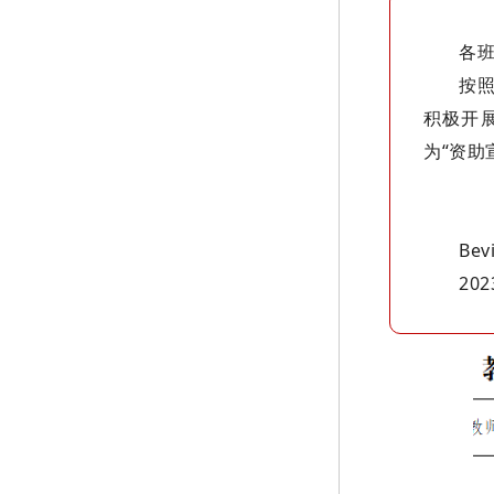
各
按照
积极开
为“资
Be
20