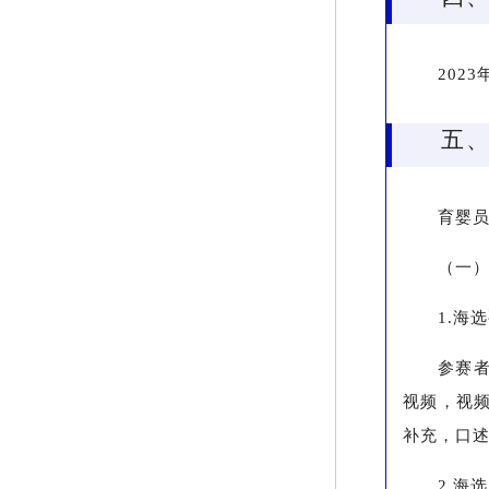
202
五
育婴
（一
1.海
参赛者
视频，视
补充，口述
2.海