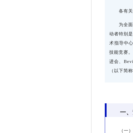
各有
为全
动者特别
术指导中心
技能竞赛
进会、
Bev
（以下简
一、
（一