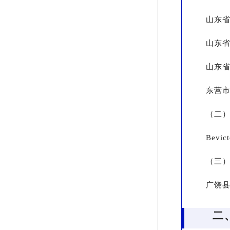
山东
山东
山东
东营
（二
Bevi
（三
广饶
二