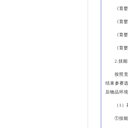
《育婴
《育婴
《育婴
《育婴
2.技
按照
结束参赛
后物品环境
（1）
①技