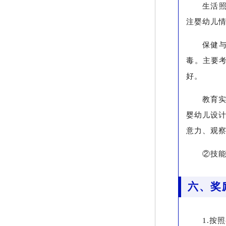
生活
注婴幼儿
保健
毒。主要
好。
教育
婴幼儿设
意力、观
②技
六、奖
1.