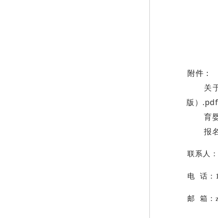
附件：
关
版）.pd
育婴
报名
联系人
电 话：13
邮 箱：zh