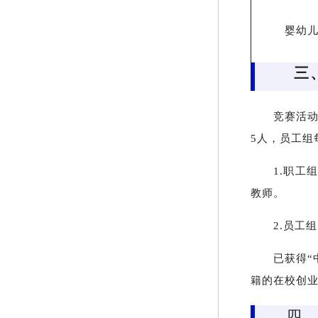
婴幼儿
三
竞赛活
5人，员工组
1.职
教师。
2.员工
已获得“
籍的在校创
四