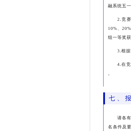
融系统五
2.
10%、2
组一等奖获
3.根
4.在
。
七
、
请各有
名条件及