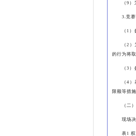
（9）
3.竞
（1
（2
的行为将
（3
（4
限额等措
（二
现场决
表1 