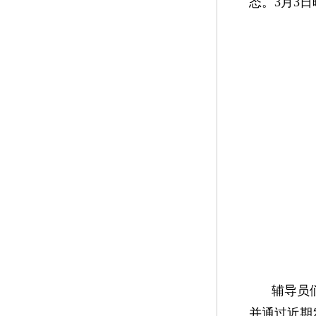
态。3月3日
辅导员
并通过近期