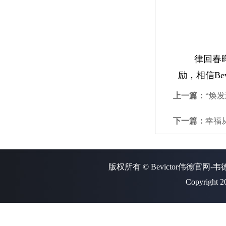
律回春
励，相信B
上一篇：
“焕
下一篇：
幸福
版权所有 © Bevictor伟德官网-
Copyright 