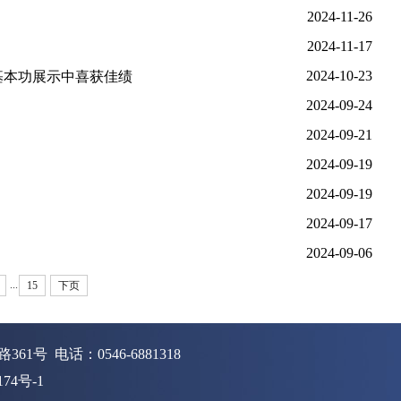
2024-11-26
2024-11-17
2024-10-23
生基本功展示中喜获佳绩
2024-09-24
2024-09-21
2024-09-19
2024-09-19
2024-09-17
2024-09-06
...
15
下页
1号 电话：0546-6881318
174号-1