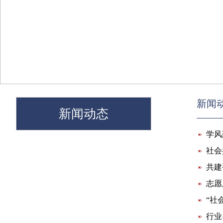
新闻
新闻动态
学风
社会
共建
志愿
“社
行业