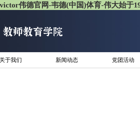
evictor伟德官网-韦德(中国)体育-伟大始于19
关于我们
新闻动态
党团活动