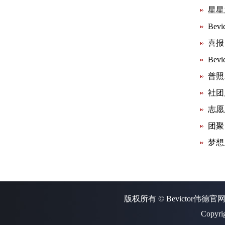
星星
Be
喜报
Be
普照
社团
志愿
团聚
梦想
版权所有 © Bevictor伟德
Copyri