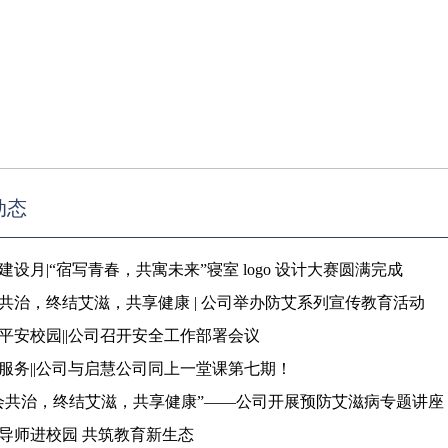
动态
建设月|“宿写青春，共寓未来”寝室 logo 设计大赛圆满完成
共治，终结艾滋，共享健康 | 公司举办防艾系列宣传教育活动
平安校园||公司召开安全工作部署会议
服务||公司与启慧公司同上一堂课第七期！
会共治，终结艾滋，共享健康”——公司开展预防艾滋病专题讲座
导师进校园 共筑教育新生态